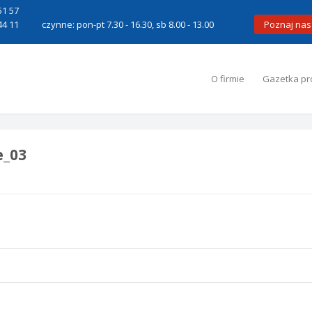
51 57
44 11
czynne: pon-pt 7.30 - 16.30, sb 8.00 - 13.00
Poznaj nas
O firmie
Gazetka pr
e_03