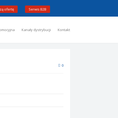
zą ofertę
Serwis B2B
omocyjna
Kanały dystrybucji
Kontakt
0