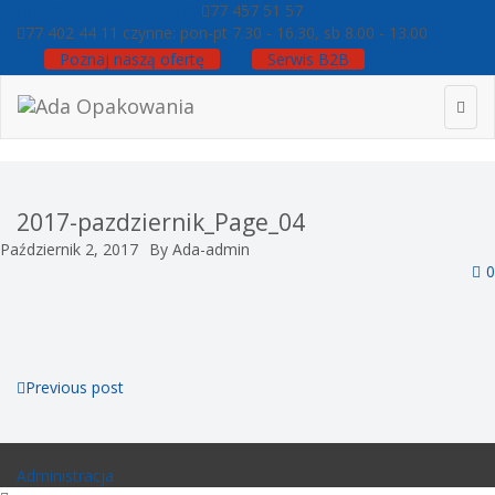
info@adaopakowania.pl
77 457 51 57
77 402 44 11
czynne: pon-pt 7.30 - 16.30, sb 8.00 - 13.00
Poznaj naszą ofertę
Serwis B2B
2017-pazdziernik_Page_04
Październik 2, 2017
By Ada-admin
0
Previous post
Administracja