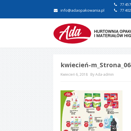
77 457
info@adaopakowania.pl
77 402
kwiecień-m_Strona_06
Kwiecień 6, 2018
By Ada-admin