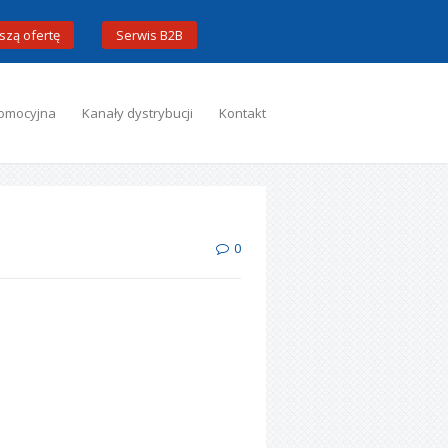
szą ofertę
Serwis B2B
omocyjna
Kanały dystrybucji
Kontakt
0