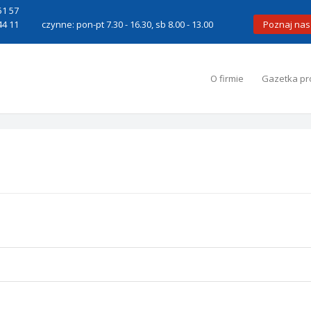
51 57
44 11
czynne: pon-pt 7.30 - 16.30, sb 8.00 - 13.00
Poznaj nas
O firmie
Gazetka pr