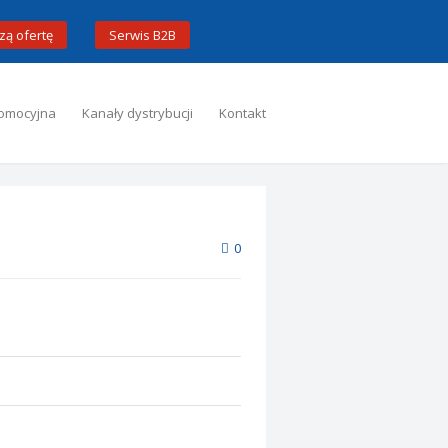
zą ofertę
Serwis B2B
omocyjna
Kanały dystrybucji
Kontakt
0