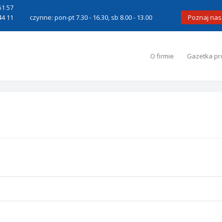
51 57
44 11
czynne: pon-pt 7.30 - 16.30, sb 8.00 - 13.00
Poznaj nas
O firmie
Gazetka pr