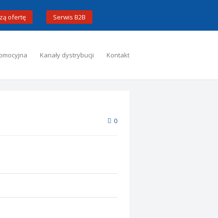
zą ofertę
Serwis B2B
omocyjna
Kanały dystrybucji
Kontakt
0